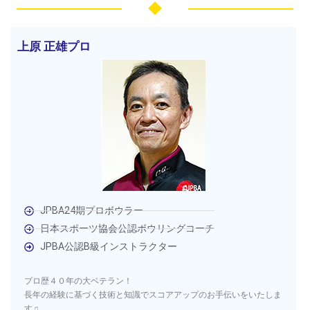
上原 正雄プロ
JPBA24期プロボウラー
日本スポーツ協会公認ボウリングコーチ
JPBA公認B級インストラクター
プロ歴４０年の大ベテラン！
長年の経験に基づく技術と知識でスコアアップのお手伝いをいたしま
す♫